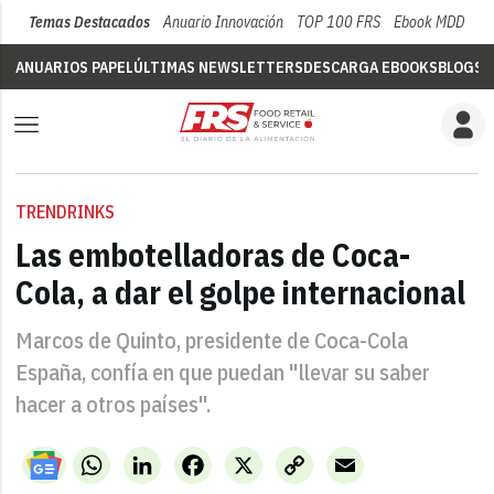
Temas Destacados
Anuario Innovación
TOP 100 FRS
Ebook MDD
Su
ANUARIOS PAPEL
ÚLTIMAS NEWSLETTERS
DESCARGA EBOOKS
BLOGS
V
TRENDRINKS
Las embotelladoras de Coca-
Cola, a dar el golpe internacional
Marcos de Quinto, presidente de Coca-Cola
España, confía en que puedan "llevar su saber
hacer a otros países".
WhatsApp
LinkedIn
Facebook
X
Copy
Email
Link