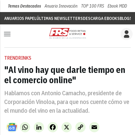
Temas Destacados
Anuario Innovación
TOP 100 FRS
Ebook MDD
Su
ANUARIOS PAPEL
ÚLTIMAS NEWSLETTERS
DESCARGA EBOOKS
BLOGS
V
TRENDRINKS
"Al vino hay que darle tiempo en
el comercio online"
Hablamos con Antonio Camacho, presidente de
Corporación Vinoloa, para que nos cuente cómo ve
el mundo del vino en la actualidad.
WhatsApp
LinkedIn
Facebook
X
Copy
Email
Link