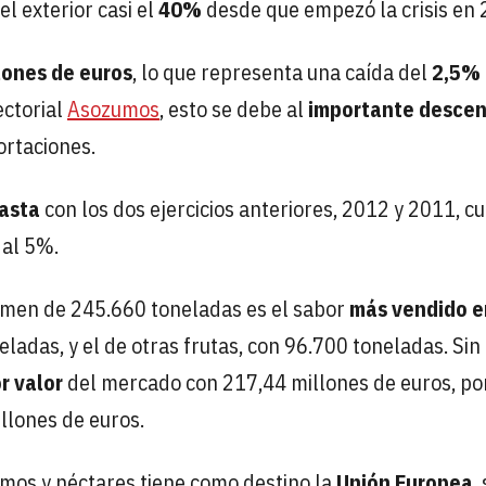
l exterior casi el
40%
desde que empezó la crisis en 
lones de euros
, lo que representa una caída del
2,5%
ectorial
Asozumos
, esto se debe al
importante desce
ortaciones.
rasta
con los dos ejercicios anteriores, 2012 y 2011, c
 al 5%.
lumen de 245.660 toneladas es el sabor
más vendido e
eladas, y el de otras frutas, con 96.700 toneladas. Sin
r valor
del mercado con 217,44 millones de euros, po
llones de euros.
mos y néctares tiene como destino la
Unión Europea
,