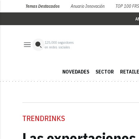
Temas Destacados
Anuario Innovación
TOP 100 FR
A
125,000
seguidores
en redes sociales
NOVEDADES
SECTOR
RETAIL
TRENDRINKS
Las exportaciones