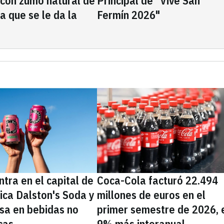
 con zumo natural de
Principal de "Vive San
la que se le da la
Fermín 2026"
tra en el capital de
Coca-Cola facturó 22.494
nica Dalston's Soda y
millones de euros en el
sa en bebidas no
primer semestre de 2026, 
cas
9% más interanual