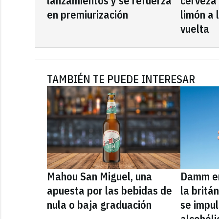
lanzamientos y se refuerza
cerveza
en premiurización
limón a 
vuelta
TAMBIÉN TE PUEDE INTERESAR
Mahou San Miguel, una
Damm en
apuesta por las bebidas de
la britá
nula o baja graduación
se impul
alcohóli