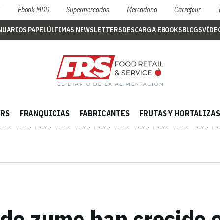
S
Ebook MDD
Supermercados
Mercadona
Carrefour
NUARIOS PAPEL
ÚLTIMAS NEWSLETTERS
DESCARGA EBOOKS
BLOGS
VÍDE
ERS
FRANQUICIAS
FABRICANTES
FRUTAS Y HORTALIZAS
 de zumo han crecido 