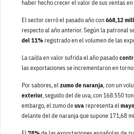
haber hecho crecer el valor de sus ventas en e
El sector cerró el pasado año con
668,12 mil
respecto al año anterior. Según la patronal s
del 11%
registrado en el volumen de las exp
La caída en valor sufrida el año pasado
cont
las exportaciones se incrementaron en torno
Por sabores, el
zumo de naranja
, con un vo
exterior
, seguido del de uva, con 168.550 ton
embargo, el zumo de
uva
representa el
mayo
delante del de naranja que supone 171,68 mi
El
78%
de las exportaciones españolas de zu