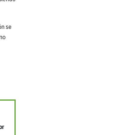
ón se
ano
or