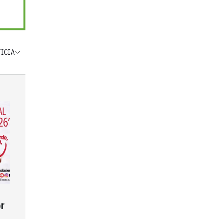
TICIA
r