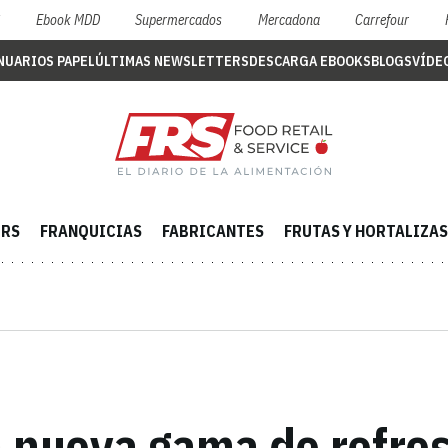
S
Ebook MDD
Supermercados
Mercadona
Carrefour
NUARIOS PAPEL
ÚLTIMAS NEWSLETTERS
DESCARGA EBOOKS
BLOGS
VÍDE
ERS
FRANQUICIAS
FABRICANTES
FRUTAS Y HORTALIZAS
a nueva gama de refre