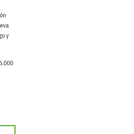
món
leva
go y
 6.000