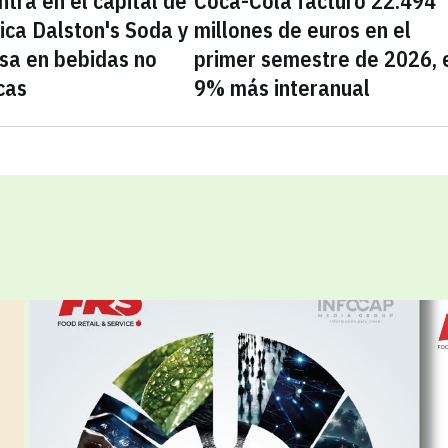
tra en el capital de
Coca-Cola facturó 22.494
nica Dalston's Soda y
millones de euros en el
sa en bebidas no
primer semestre de 2026, 
cas
9% más interanual