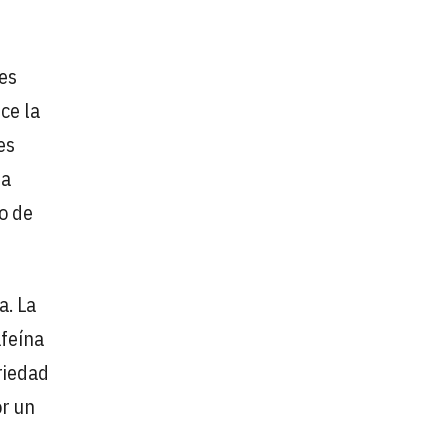
tes
ce la
es
da
o de
a. La
afeína
riedad
or un