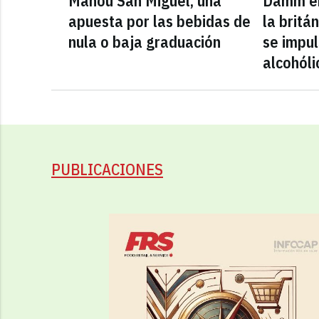
Mahou San Miguel, una
Damm en
apuesta por las bebidas de
la britá
nula o baja graduación
se impul
alcohóli
PUBLICACIONES