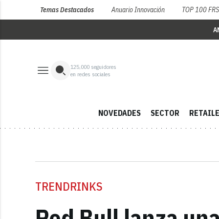
Temas Destacados
Anuario Innovación
TOP 100 FR
A
125,000
seguidores
en redes sociales
NOVEDADES
SECTOR
RETAIL
TRENDRINKS
Red Bull lanza un