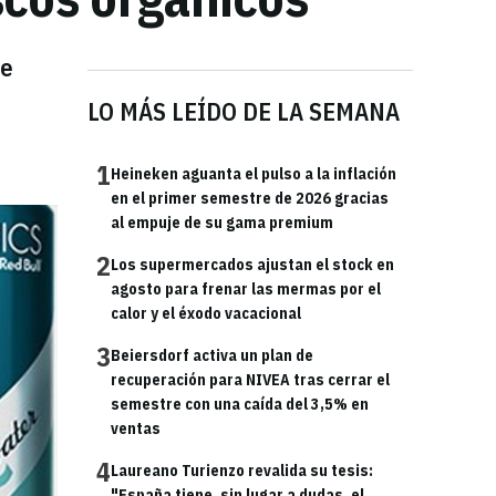
de
LO MÁS LEÍDO DE LA SEMANA
1
Heineken aguanta el pulso a la inflación
en el primer semestre de 2026 gracias
al empuje de su gama premium
2
Los supermercados ajustan el stock en
agosto para frenar las mermas por el
calor y el éxodo vacacional
3
Beiersdorf activa un plan de
recuperación para NIVEA tras cerrar el
semestre con una caída del 3,5% en
ventas
4
Laureano Turienzo revalida su tesis:
"España tiene, sin lugar a dudas, el