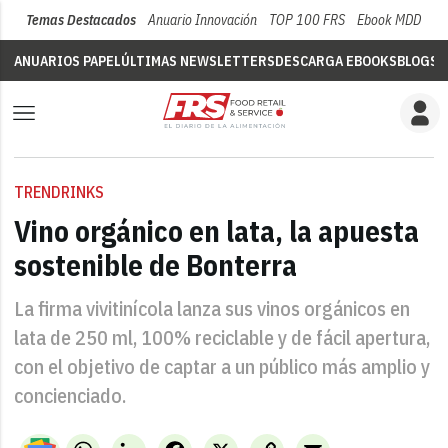
Temas Destacados
Anuario Innovación
TOP 100 FRS
Ebook MDD
Su
ANUARIOS PAPEL
ÚLTIMAS NEWSLETTERS
DESCARGA EBOOKS
BLOGS
V
TRENDRINKS
Vino orgánico en lata, la apuesta
sostenible de Bonterra
La firma vivitinícola lanza sus vinos orgánicos en
lata de 250 ml, 100% reciclable y de fácil apertura,
con el objetivo de captar a un público más amplio y
concienciado.
WhatsApp
LinkedIn
Facebook
X
Copy
Email