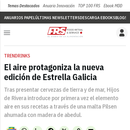
Temas Destacados
Anuario Innovación
TOP 100 FRS
Ebook MDD
Su
ANUARIOS PAPEL
ÚLTIMAS NEWSLETTERS
DESCARGA EBOOKS
BLOGS
V
TRENDRINKS
El aire protagoniza la nueva
edición de Estrella Galicia
Tras presentar cervezas de tierra y de mar, Hijos
de Rivera introduce por primera vez el elemento
aire en sus recetas a través de una malta Pilsen
ahumada con madera de abedul.
WhatsApp
LinkedIn
Facebook
X
Copy
Email