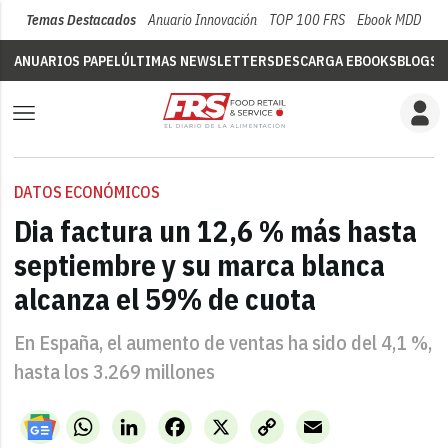
Temas Destacados
Anuario Innovación
TOP 100 FRS
Ebook MDD
Su
ANUARIOS PAPEL
ÚLTIMAS NEWSLETTERS
DESCARGA EBOOKS
BLOGS
V
DATOS ECONÓMICOS
Dia factura un 12,6 % más hasta
septiembre y su marca blanca
alcanza el 59% de cuota
En España, el aumento de ventas ha sido del 4,1 %,
hasta los 3.269 millones
WhatsApp
LinkedIn
Facebook
X
Copy
Email
Link