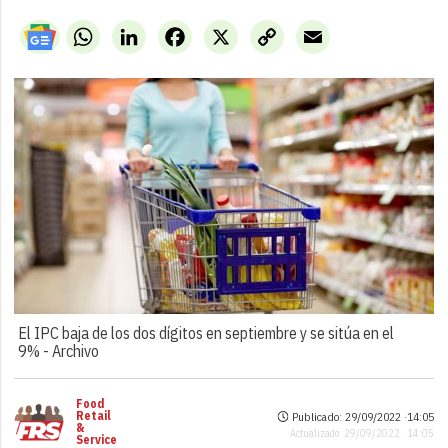
WhatsApp
LinkedIn
Facebook
X
Copy
Email
Link
El IPC baja de los dos dígitos en septiembre y se sitúa en el
9% -
Archivo
Food
Retail
Publicado: 29/09/2022 ·
14:05
&
Actualizado: 29/09/2022 · 14:05
Service