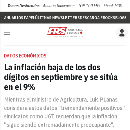
Temas Destacados
Anuario Innovación
TOP 100 FRS
Ebook MDD
Su
ANUARIOS PAPEL
ÚLTIMAS NEWSLETTERS
DESCARGA EBOOKS
BLOGS
V
DATOS ECONÓMICOS
La inflación baja de los dos
dígitos en septiembre y se sitúa
en el 9%
Mientras el ministro de Agricultura, Luis PLanas,
considera estos datos "tremendamente positivos",
sindicatos como UGT recuerdan que la inflación
"sigue siendo extremadamente preocupante".