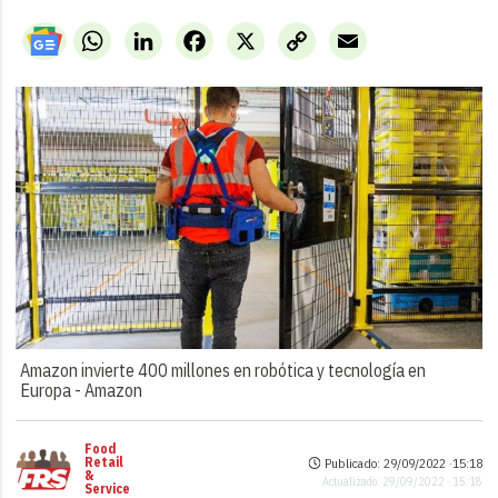
WhatsApp
LinkedIn
Facebook
X
Copy
Email
Link
Amazon invierte 400 millones en robótica y tecnología en
Europa -
Amazon
Food
Retail
Publicado: 29/09/2022 ·
15:18
&
Actualizado: 29/09/2022 · 15:18
Service