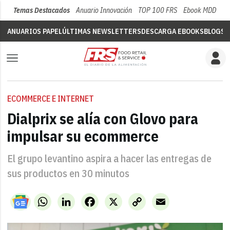
Temas Destacados
Anuario Innovación
TOP 100 FRS
Ebook MDD
Su
ANUARIOS PAPEL
ÚLTIMAS NEWSLETTERS
DESCARGA EBOOKS
BLOGS
V
ECOMMERCE E INTERNET
Dialprix se alía con Glovo para
impulsar su ecommerce
El grupo levantino aspira a hacer las entregas de
sus productos en 30 minutos
WhatsApp
LinkedIn
Facebook
X
Copy
Email
Link