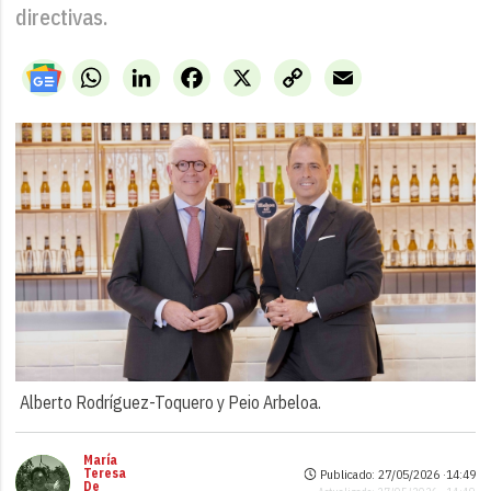
directivas.
WhatsApp
LinkedIn
Facebook
X
Copy
Email
Link
Alberto Rodríguez-Toquero y Peio Arbeloa.
María
Teresa
Publicado: 27/05/2026 ·
14:49
De