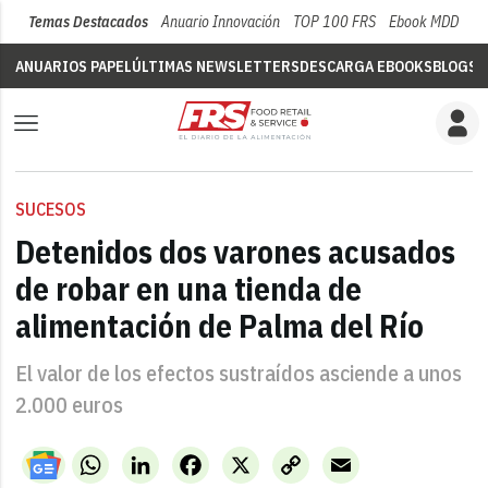
Temas Destacados
Anuario Innovación
TOP 100 FRS
Ebook MDD
Su
ANUARIOS PAPEL
ÚLTIMAS NEWSLETTERS
DESCARGA EBOOKS
BLOGS
V
SUCESOS
Detenidos dos varones acusados
de robar en una tienda de
alimentación de Palma del Río
El valor de los efectos sustraídos asciende a unos
2.000 euros
WhatsApp
LinkedIn
Facebook
X
Copy
Email
Link