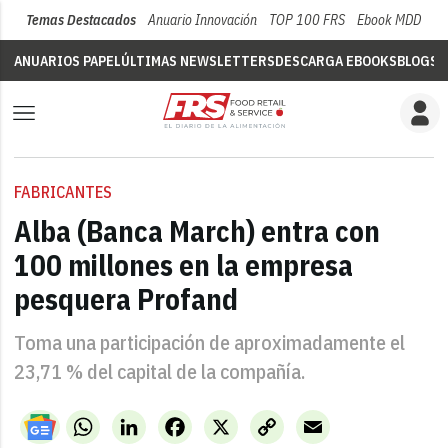
Temas Destacados
Anuario Innovación
TOP 100 FRS
Ebook MDD
Su
ANUARIOS PAPEL
ÚLTIMAS NEWSLETTERS
DESCARGA EBOOKS
BLOGS
V
FABRICANTES
Alba (Banca March) entra con
100 millones en la empresa
pesquera Profand
Toma una participación de aproximadamente el
23,71 % del capital de la compañía.
WhatsApp
LinkedIn
Facebook
X
Copy
Email
Link