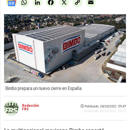
WhatsApp
LinkedIn
Facebook
X
Copy
Email
Link
Bimbo prepara un nuevo cierre en España
Redacción
Publicado: 28/10/2022 ·
09:47
FRS
Actualizado: 28/10/2022 · 09:47