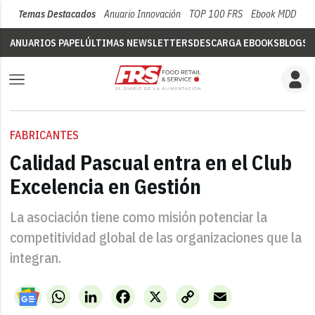
Temas Destacados
Anuario Innovación
TOP 100 FRS
Ebook MDD
Su
ANUARIOS PAPEL
ÚLTIMAS NEWSLETTERS
DESCARGA EBOOKS
BLOGS
V
FABRICANTES
Calidad Pascual entra en el Club
Excelencia en Gestión
La asociación tiene como misión potenciar la
competitividad global de las organizaciones que la
integran.
WhatsApp
LinkedIn
Facebook
X
Copy
Email
Link