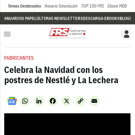
Temas Destacados
Anuario Innovación
TOP 100 FRS
Ebook MDD
Su
ANUARIOS PAPEL
ÚLTIMAS NEWSLETTERS
DESCARGA EBOOKS
BLOGS
V
FABRICANTES
Celebra la Navidad con los
postres de Nestlé y La Lechera
WhatsApp
LinkedIn
Facebook
X
Copy
Email
Link