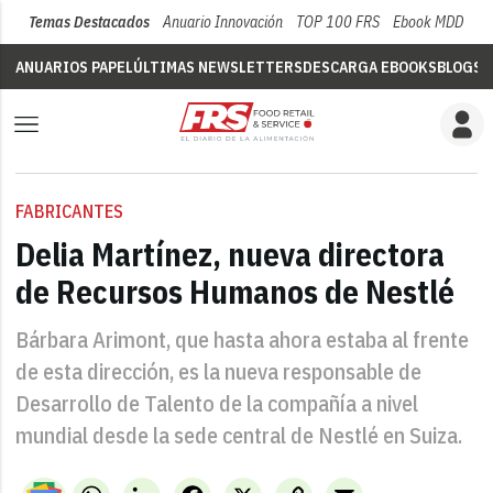
Temas Destacados
Anuario Innovación
TOP 100 FRS
Ebook MDD
Su
ANUARIOS PAPEL
ÚLTIMAS NEWSLETTERS
DESCARGA EBOOKS
BLOGS
V
FABRICANTES
Delia Martínez, nueva directora
de Recursos Humanos de Nestlé
Bárbara Arimont, que hasta ahora estaba al frente
de esta dirección, es la nueva responsable de
Desarrollo de Talento de la compañía a nivel
mundial desde la sede central de Nestlé en Suiza.
WhatsApp
LinkedIn
Facebook
X
Copy
Email