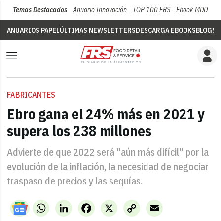
Temas Destacados
Anuario Innovación
TOP 100 FRS
Ebook MDD
Su
ANUARIOS PAPEL
ÚLTIMAS NEWSLETTERS
DESCARGA EBOOKS
BLOGS
V
FABRICANTES
Ebro gana el 24% más en 2021 y
supera los 238 millones
Advierte de que 2022 será "aún más difícil" por la
evolución de la inflación, la necesidad de negociar
traspaso de precios y las sequías.
WhatsApp
LinkedIn
Facebook
X
Copy
Email
Link