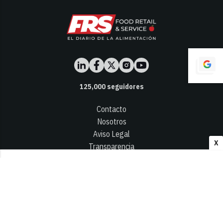
125,000
seguidores
Contacto
Nosotros
Aviso Legal
X
Transparencia
Términos y Condiciones
Privacidad - Cookies
© 2026
Infocap Media Group, S.L.
Desarrollado por OA Cloud