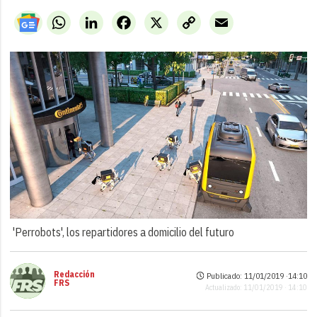
WhatsApp
LinkedIn
Facebook
X
Copy
Email
Link
'Perrobots', los repartidores a domicilio del futuro
Redacción
Publicado: 11/01/2019 ·
14:10
FRS
Actualizado: 11/01/2019 · 14:10