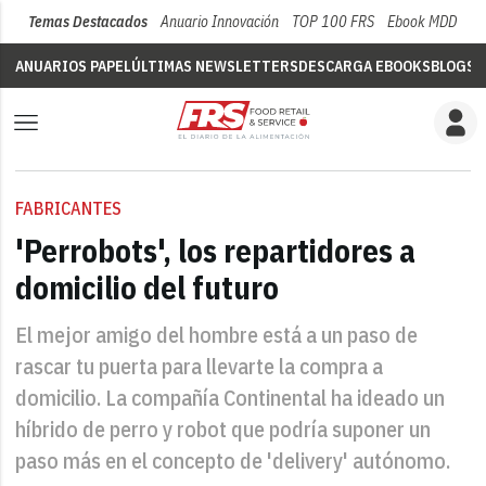
Temas Destacados
Anuario Innovación
TOP 100 FRS
Ebook MDD
Su
ANUARIOS PAPEL
ÚLTIMAS NEWSLETTERS
DESCARGA EBOOKS
BLOGS
V
FABRICANTES
'Perrobots', los repartidores a
domicilio del futuro
El mejor amigo del hombre está a un paso de
rascar tu puerta para llevarte la compra a
domicilio. La compañía Continental ha ideado un
híbrido de perro y robot que podría suponer un
paso más en el concepto de 'delivery' autónomo.