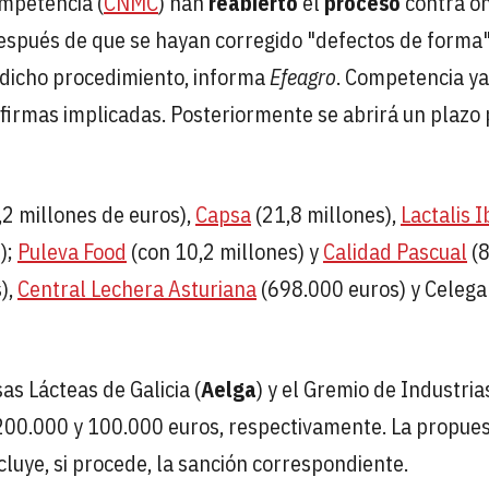
ompetencia (
CNMC
) han
reabierto
el
proceso
contra o
spués de que se hayan corregido "defectos de forma
 dicho procedimiento, informa
Efeagro
. Competencia y
 firmas implicadas. Posteriormente se abrirá un plazo
,2 millones de euros),
Capsa
(21,8 millones),
Lactalis I
);
Puleva Food
(con 10,2 millones) y
Calidad Pascual
(8
),
Central Lechera Asturiana
(698.000 euros) y Celega
as Lácteas de Galicia (
Aelga
) y el Gremio de Industria
 200.000 y 100.000 euros, respectivamente. La propue
cluye, si procede, la sanción correspondiente.