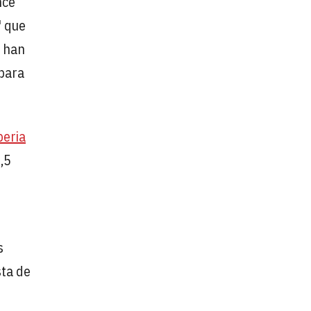
nce
" que
a han
 para
beria
,5
s
sta de