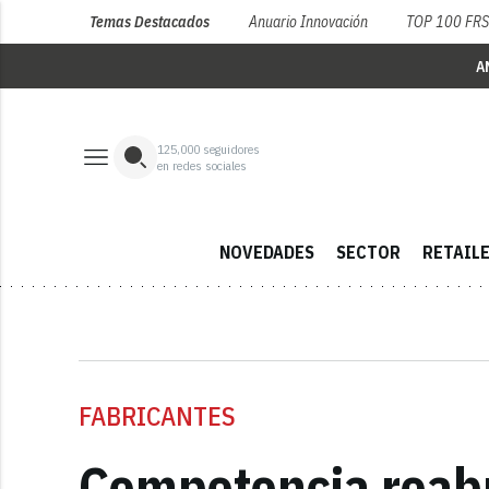
Temas Destacados
Anuario Innovación
TOP 100 FR
A
125,000
seguidores
en redes sociales
NOVEDADES
SECTOR
RETAIL
FABRICANTES
Competencia reabr