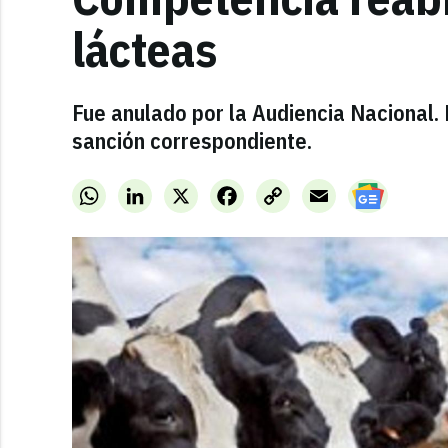
lácteas
Fue anulado por la Audiencia Nacional. 
sanción correspondiente.
WhatsApp
LinkedIn
X
Facebook
Copy
Email
Link