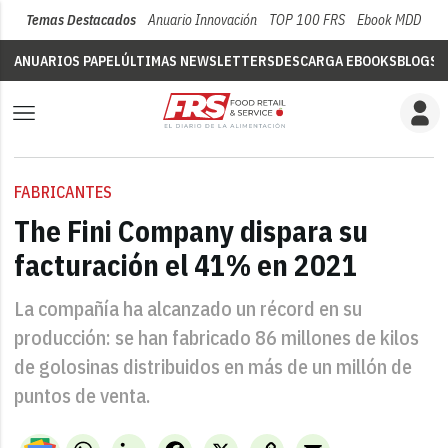
Temas Destacados
Anuario Innovación
TOP 100 FRS
Ebook MDD
Su
ANUARIOS PAPEL
ÚLTIMAS NEWSLETTERS
DESCARGA EBOOKS
BLOGS
V
FABRICANTES
The Fini Company dispara su
facturación el 41% en 2021
La compañía ha alcanzado un récord en su
producción: se han fabricado 86 millones de kilos
de golosinas distribuidos en más de un millón de
puntos de venta.
WhatsApp
LinkedIn
Facebook
X
Copy
Email