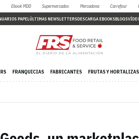
S
Ebook MDD
Supermercados
Mercadona
Carrefour
NUARIOS PAPEL
ÚLTIMAS NEWSLETTERS
DESCARGA EBOOKS
BLOGS
VÍDE
ERS
FRANQUICIAS
FABRICANTES
FRUTAS Y HORTALIZAS
 Goods, un marketplac