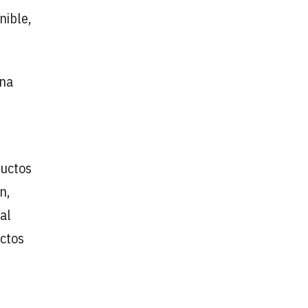
nible,
una
ductos
n,
al
uctos