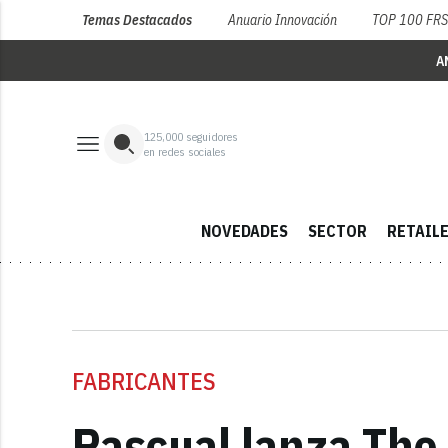
Temas Destacados
Anuario Innovación
TOP 100 FR
A
125,000
seguidores
en redes sociales
NOVEDADES
SECTOR
RETAIL
FABRICANTES
Pascual lanza The