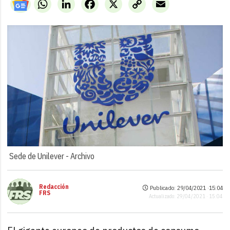
WhatsApp
LinkedIn
Facebook
X
Copy
Email
Link
Sede de Unilever -
Archivo
Redacción
Publicado: 29/04/2021 ·
15:04
FRS
Actualizado: 29/04/2021 · 15:04