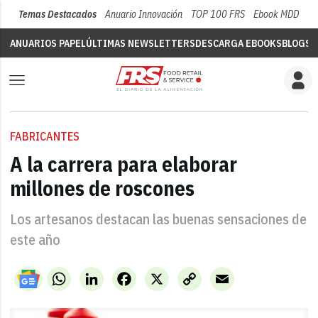
Temas Destacados
Anuario Innovación
TOP 100 FRS
Ebook MDD
Su
ANUARIOS PAPEL
ÚLTIMAS NEWSLETTERS
DESCARGA EBOOKS
BLOGS
V
FABRICANTES
A la carrera para elaborar
millones de roscones
Los artesanos destacan las buenas sensaciones de
este año
WhatsApp
LinkedIn
Facebook
X
Copy
Email
Link