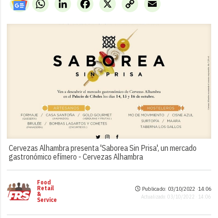
WhatsApp
LinkedIn
Facebook
X
Copy
Email
Link
Cervezas Alhambra presenta 'Saborea Sin Prisa', un mercado
gastronómico efímero -
Cervezas Alhambra
Food
Retail
Publicado: 03/10/2022 ·
14:06
&
Actualizado: 03/10/2022 · 14:06
Service