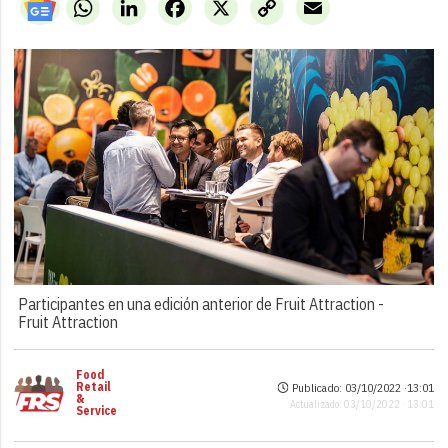
WhatsApp
LinkedIn
Facebook
X
Copy
Email
Link
Participantes en una edición anterior de Fruit Attraction -
Fruit Attraction
Food
Retail
Publicado: 03/10/2022 ·
13:01
&
Actualizado: 03/10/2022 · 13:01
Service