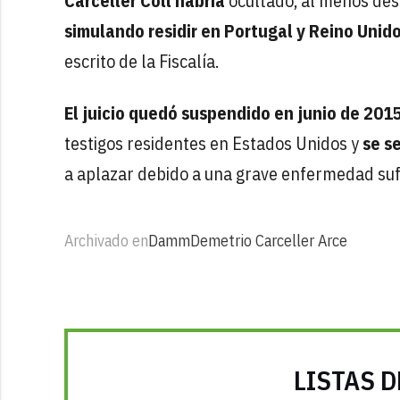
Carceller Coll habría
ocultado, al menos desd
simulando residir en Portugal y Reino Unid
escrito de la Fiscalía.
El juicio quedó suspendido en junio de 201
testigos residentes en Estados Unidos y
se s
a aplazar debido a una grave enfermedad sufr
Archivado en
Damm
Demetrio Carceller Arce
LISTAS D