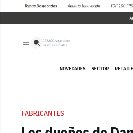
Temas Destacados
Anuario Innovación
TOP 100 FR
A
125,000
seguidores
en redes sociales
NOVEDADES
SECTOR
RETAIL
FABRICANTES
Los dueños de Damm