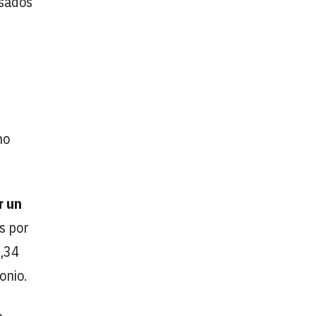
usados
no
r un
s por
2,34
onio.