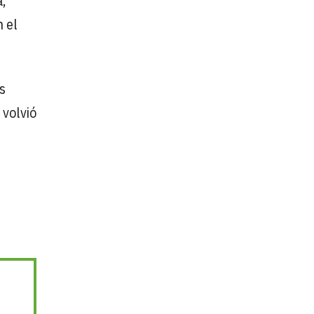
,
 el
s
 volvió