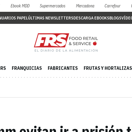
S
Ebook MDD
Supermercados
Mercadona
Carrefour
NUARIOS PAPEL
ÚLTIMAS NEWSLETTERS
DESCARGA EBOOKS
BLOGS
VÍDE
ERS
FRANQUICIAS
FABRICANTES
FRUTAS Y HORTALIZAS
 evitan ir a prisión 