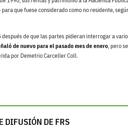
e 1990, sus rentas y patrimonio a la Hacienda Pública
o
para que fuese considerado como no residente, según
5
después de que las partes pidieran interrogar a vario
eñaló de nuevo para el pasado mes de enero
, pero se
ida por Demetrio Carceller Coll.
E DIFUSIÓN DE FRS