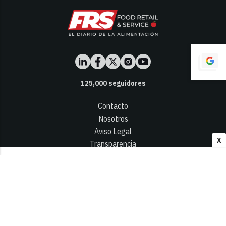
125,000
seguidores
Contacto
Nosotros
Aviso Legal
X
Transparencia
Términos y Condiciones
Privacidad - Cookies
© 2026
Infocap Media Group, S.L.
Desarrollado por OA Cloud