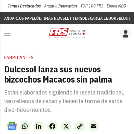
Temas Destacados
Anuario Innovación
TOP 100 FRS
Ebook MDD
Su
ANUARIOS PAPEL
ÚLTIMAS NEWSLETTERS
DESCARGA EBOOKS
BLOGS
V
FABRICANTES
Dulcesol lanza sus nuevos
bizcochos Macacos sin palma
Están elaborados siguiendo la receta tradicional,
van rellenos de cacao y tienen la forma de estos
divertidos monitos.
WhatsApp
LinkedIn
Facebook
X
Copy
Email
Link