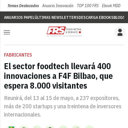
Temas Destacados
Anuario Innovación
TOP 100 FRS
Ebook MDD
Su
ANUARIOS PAPEL
ÚLTIMAS NEWSLETTERS
DESCARGA EBOOKS
BLOGS
V
FABRICANTES
El sector foodtech llevará 400
innovaciones a F4F Bilbao, que
espera 8.000 visitantes
Reunirá, del 13 al 15 de mayo, a 237 expositores,
más de 200 startups y una treintena de inversores
internacionales.