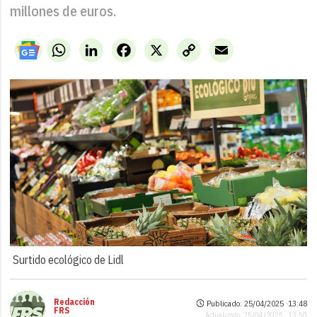
millones de euros.
WhatsApp
LinkedIn
Facebook
X
Copy
Email
Link
Surtido ecológico de Lidl
Redacción
Publicado: 25/04/2025 ·
13:48
FRS
Actualizado: 25/04/2025 · 13:50