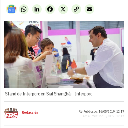
WhatsApp
LinkedIn
Facebook
X
Copy
Email
Link
Stand de Interporc en Sial Shanghái -
Interporc
Publicado: 16/05/2019 ·
12:17
Redacción
Actualizado: 16/05/2019 · 12:17