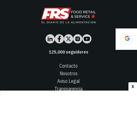
125,000
seguidores
Contacto
Nosotros
Aviso Legal
X
Transparencia
Términos y Condiciones
Privacidad - Cookies
© 2026
Infocap Media Group, S.L.
Desarrollado por OA Cloud