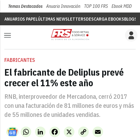
Temas Destacados
Anuario Innovación
TOP 100 FRS
Ebook MDD
Su
ANUARIOS PAPEL
ÚLTIMAS NEWSLETTERS
DESCARGA EBOOKS
BLOGS
V
FABRICANTES
El fabricante de Deliplus prevé
crecer el 11% este año
RNB, interproveedor de Mercadona, cerró 2017
con una facturación de 81 millones de euros y más
de 55 millones de unidades vendidas.
WhatsApp
LinkedIn
Facebook
X
Copy
Email
Link