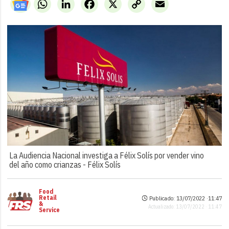
WhatsApp
LinkedIn
Facebook
X
Copy
Email
Link
La Audiencia Nacional investiga a Félix Solís por vender vino
del año como crianzas -
Félix Solís
Food
Retail
Publicado: 13/07/2022 ·
11:47
&
Actualizado: 13/07/2022 · 11:47
Service