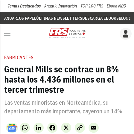
Temas Destacados
Anuario Innovación
TOP 100 FRS
Ebook MDD
Su
ANUARIOS PAPEL
ÚLTIMAS NEWSLETTERS
DESCARGA EBOOKS
BLOGS
V
FABRICANTES
General Mills se contrae un 8%
hasta los 4.436 millones en el
tercer trimestre
Las ventas minoristas en Norteamérica, su
departamento más importante, cayeron un 14%.
WhatsApp
LinkedIn
Facebook
X
Copy
Email
Link