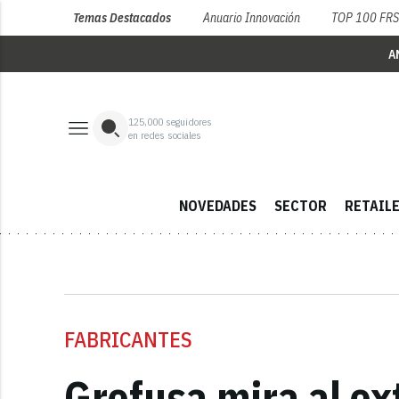
Temas Destacados
Anuario Innovación
TOP 100 FR
A
125,000
seguidores
en redes sociales
NOVEDADES
SECTOR
RETAIL
FABRICANTES
Grefusa mira al ex