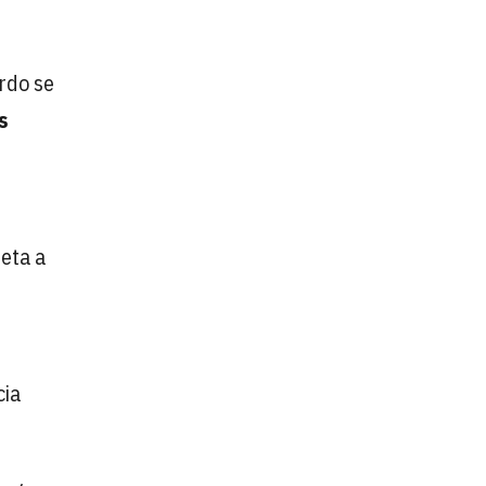
rdo se
s
e
jeta a
cia