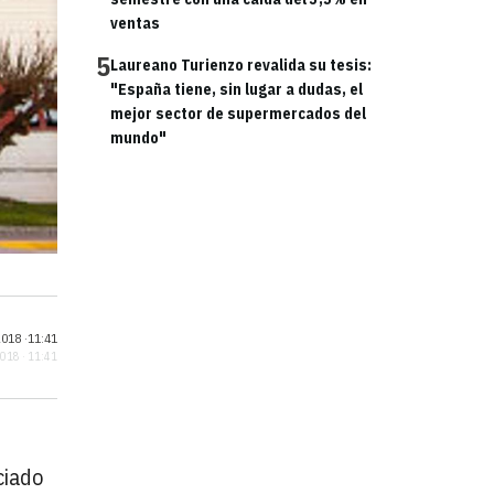
ventas
5
Laureano Turienzo revalida su tesis:
"España tiene, sin lugar a dudas, el
mejor sector de supermercados del
mundo"
018 ·
11:41
2018 · 11:41
ciado