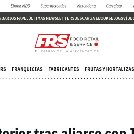
S
Ebook MDD
Supermercados
Mercadona
Carrefour
NUARIOS PAPEL
ÚLTIMAS NEWSLETTERS
DESCARGA EBOOKS
BLOGS
VÍDE
ERS
FRANQUICIAS
FABRICANTES
FRUTAS Y HORTALIZAS
terior tras aliarse con