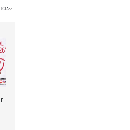
TICIA
r