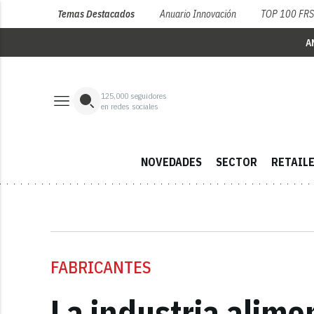
Temas Destacados
Anuario Innovación
TOP 100 FR
A
125,000
seguidores
en redes sociales
NOVEDADES
SECTOR
RETAIL
FABRICANTES
La industria alime