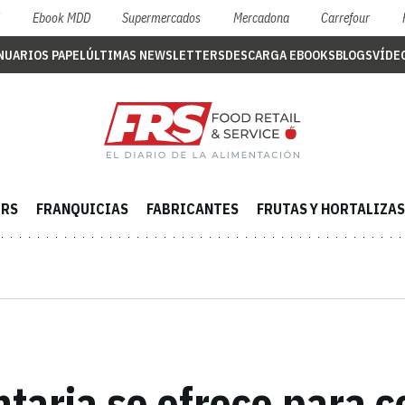
S
Ebook MDD
Supermercados
Mercadona
Carrefour
NUARIOS PAPEL
ÚLTIMAS NEWSLETTERS
DESCARGA EBOOKS
BLOGS
VÍDE
ERS
FRANQUICIAS
FABRICANTES
FRUTAS Y HORTALIZAS
ntaria se ofrece para c