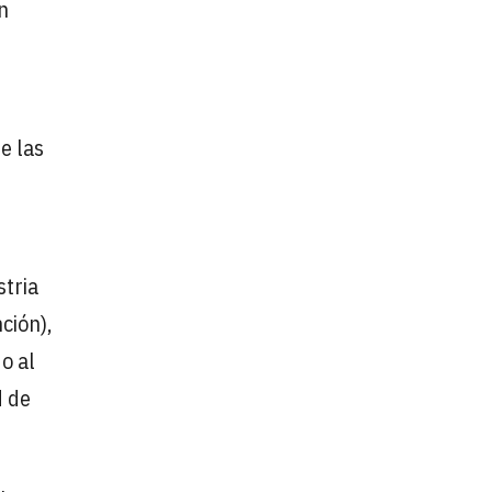
n
e las
stria
ción),
o al
d de