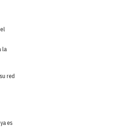
 el
 la
 su red
s
 ya es