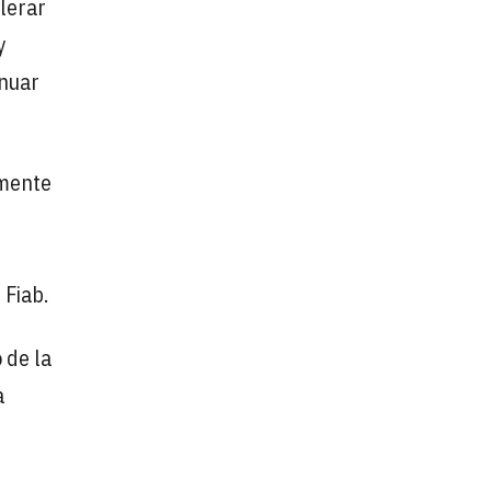
lerar
y
inuar
amente
 Fiab.
 de la
a