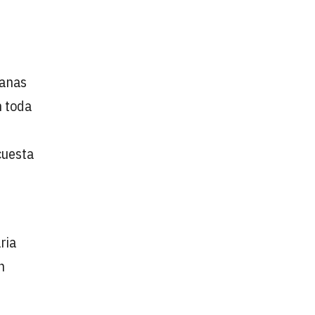
manas
n toda
cuesta
ria
n