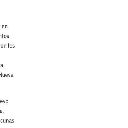
s en
ntos
 en los
ta
 Nueva
uevo
e,
acunas