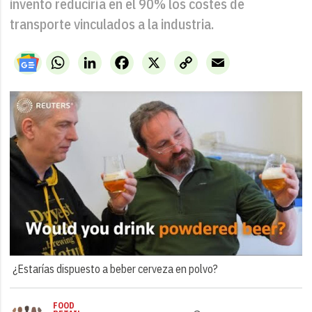
invento reduciría en el 90% los costes de
transporte vinculados a la industria.
WhatsApp
LinkedIn
Facebook
X
Copy
Email
Link
¿Estarías dispuesto a beber cerveza en polvo?
FOOD