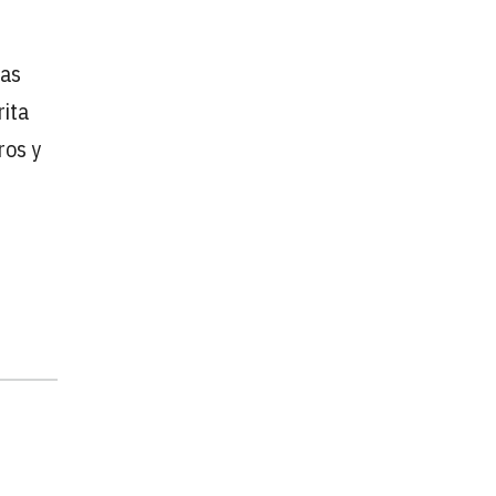
ras
rita
ros y