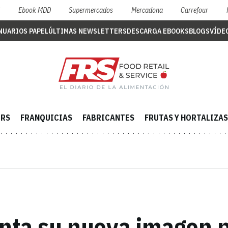
S
Ebook MDD
Supermercados
Mercadona
Carrefour
NUARIOS PAPEL
ÚLTIMAS NEWSLETTERS
DESCARGA EBOOKS
BLOGS
VÍDE
ERS
FRANQUICIAS
FABRICANTES
FRUTAS Y HORTALIZAS
ta su nueva imagen p