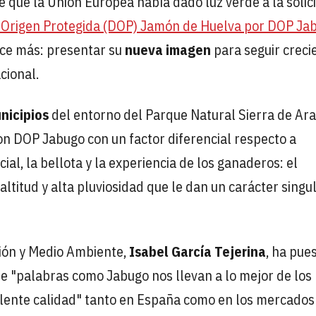
que la Unión Europea había dado luz verde a la solic
 Origen Protegida (DOP) Jamón de Huelva por DOP Ja
ce más: presentar su
nueva imagen
para seguir creci
cional.
nicipios
del entorno del Parque Natural Sierra de Ar
on DOP Jabugo con un factor diferencial respecto a
al, la bellota y la experiencia de los ganaderos: el
altitud y alta pluviosidad que le dan un carácter singul
ción y Medio Ambiente,
Isabel García Tejerina
, ha pue
e "palabras como Jabugo nos llevan a lo mejor de los
celente calidad" tanto en España como en los mercados