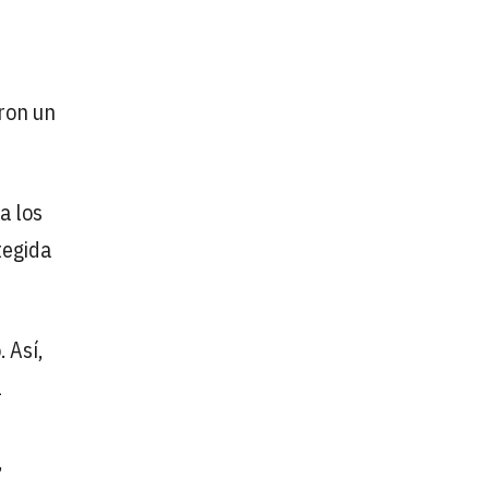
ron un
a los
tegida
 Así,
1
,