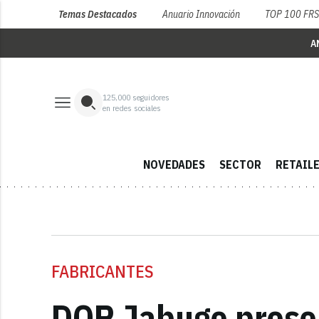
Temas Destacados
Anuario Innovación
TOP 100 FR
A
125,000
seguidores
en redes sociales
NOVEDADES
SECTOR
RETAIL
FABRICANTES
DOP Jabugo presen