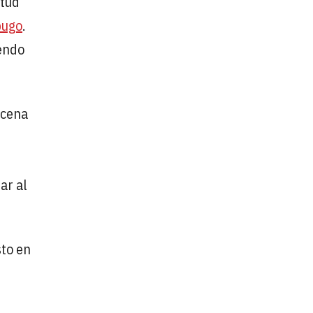
itud
bugo
.
endo
acena
ar al
sto en