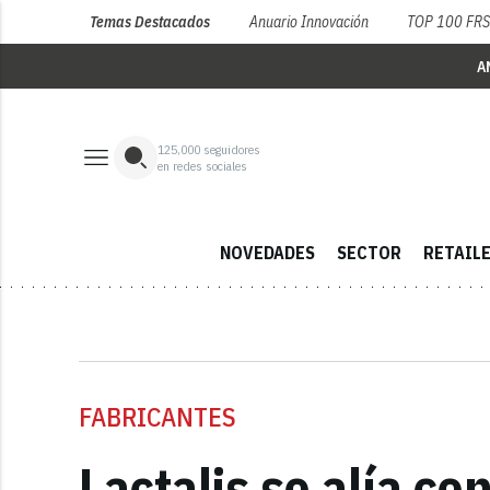
Temas Destacados
Anuario Innovación
TOP 100 FR
A
125,000
seguidores
en redes sociales
NOVEDADES
SECTOR
RETAIL
FABRICANTES
Lactalis se alía c