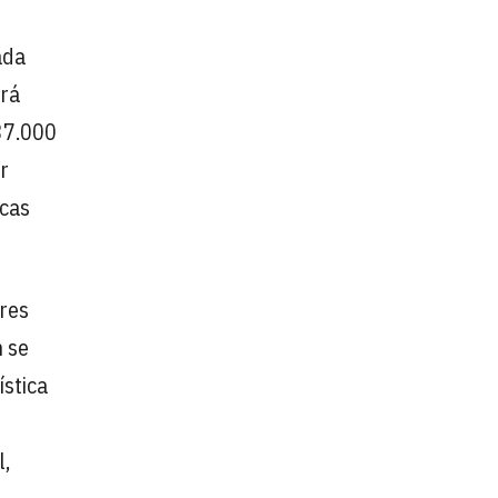
ada
irá
 37.000
r
icas
ares
n se
ística
l,