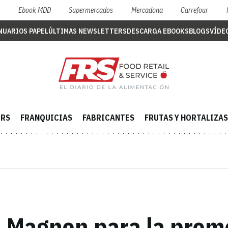
S
Ebook MDD
Supermercados
Mercadona
Carrefour
NUARIOS PAPEL
ÚLTIMAS NEWSLETTERS
DESCARGA EBOOKS
BLOGS
VÍDE
ERS
FRANQUICIAS
FABRICANTES
FRUTAS Y HORTALIZAS
on Magnon para la prom