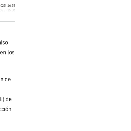
025 ·
16:58
2025 · 16:58
miso
 en los
da de
E) de
cción