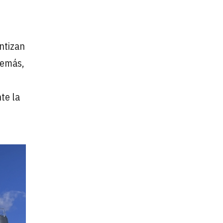
ntizan
demás,
n
te la