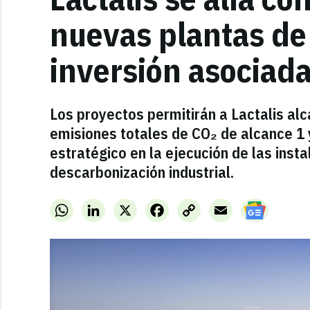
nuevas plantas de
inversión asociad
Los proyectos permitirán a Lactalis al
emisiones totales de CO₂ de alcance 1 
estratégico en la ejecución de las inst
descarbonización industrial.
WhatsApp
LinkedIn
X
Facebook
Copy
Email
Link