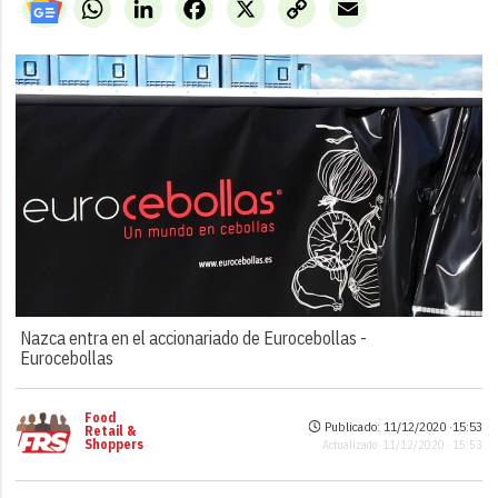
WhatsApp
LinkedIn
Facebook
X
Copy
Email
Link
Nazca entra en el accionariado de Eurocebollas -
Eurocebollas
Food
Publicado: 11/12/2020 ·
15:53
Retail &
Shoppers
Actualizado: 11/12/2020 · 15:53