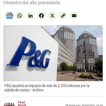
trimestre del año precedente.
WhatsApp
LinkedIn
Facebook
X
Copy
Email
Link
P&G asumirá un impacto de más de 2.300 millones por la
subida de costes -
Archivo
Food
Retail
Publicado: 20/04/2022 ·
16:03