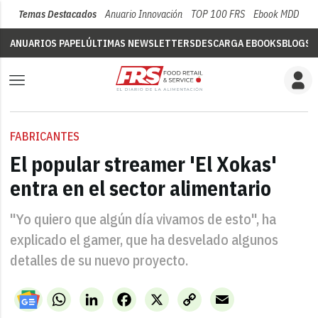
Temas Destacados
Anuario Innovación
TOP 100 FRS
Ebook MDD
Su
ANUARIOS PAPEL
ÚLTIMAS NEWSLETTERS
DESCARGA EBOOKS
BLOGS
V
FABRICANTES
El popular streamer 'El Xokas'
entra en el sector alimentario
"Yo quiero que algún día vivamos de esto", ha
explicado el gamer, que ha desvelado algunos
detalles de su nuevo proyecto.
WhatsApp
LinkedIn
Facebook
X
Copy
Email
Link