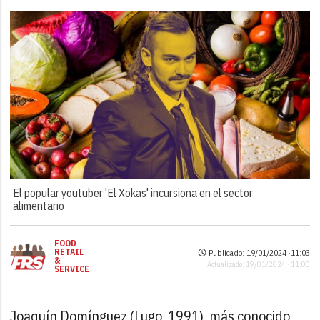
El popular youtuber 'El Xokas' incursiona en el sector
alimentario
FOOD
RETAIL
Publicado: 19/01/2024 ·
11:03
&
Actualizado: 19/01/2024 · 11:03
SERVICE
Joaquín Domínguez (Lugo, 1991), más conocido