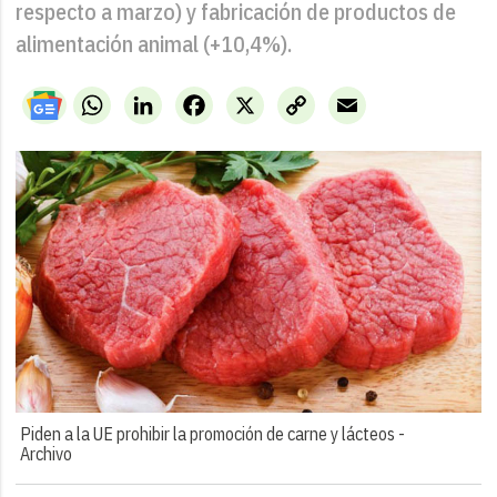
respecto a marzo) y fabricación de productos de
alimentación animal (+10,4%).
WhatsApp
LinkedIn
Facebook
X
Copy
Email
Link
Piden a la UE prohibir la promoción de carne y lácteos -
Archivo