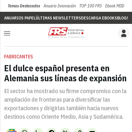
Temas Destacados
Anuario Innovación
TOP 100 FRS
Ebook MDD
Su
ANUARIOS PAPEL
ÚLTIMAS NEWSLETTERS
DESCARGA EBOOKS
BLOGS
V
FABRICANTES
El dulce español presenta en
Alemania sus líneas de expansión
El sector ha mostrado su firme compromiso con la
ampliación de fronteras para diversificar las
exportaciones y dirigirlas también hacia nuevos
destinos como Oriente Medio, Asia y Sudamérica.
WhatsApp
LinkedIn
Facebook
X
Copy
Email