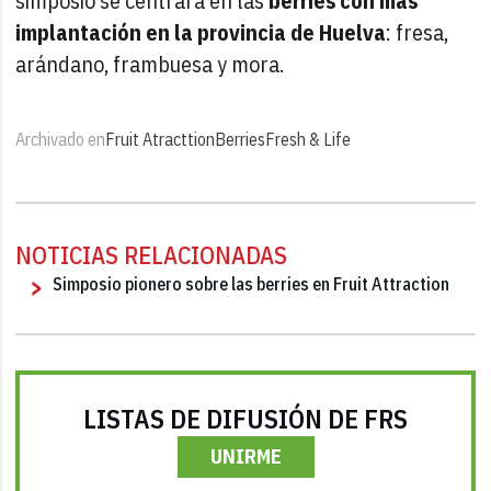
simposio se centrará en las
berries con más
implantación en la provincia de Huelva
: fresa,
arándano, frambuesa y mora.
Archivado en
Fruit Atracttion
Berries
Fresh & Life
NOTICIAS RELACIONADAS
Simposio pionero sobre las berries en Fruit Attraction
LISTAS DE DIFUSIÓN DE FRS
UNIRME