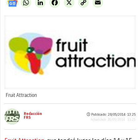
WhatsApp
LinkedIn
Facebook
X
Copy
Email
Link
Fruit Attraction
Redacción
Publicado: 28/05/2014 ·
13:25
FRS
Actualizado: 28/05/2014 · 13:25