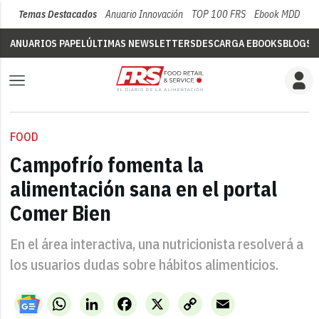
Temas Destacados
Anuario Innovación
TOP 100 FRS
Ebook MDD
Su
ANUARIOS PAPEL
ÚLTIMAS NEWSLETTERS
DESCARGA EBOOKS
BLOGS
V
FOOD
Campofrío fomenta la
alimentación sana en el portal
Comer Bien
En el área interactiva, una nutricionista resolverá a
los usuarios dudas sobre hábitos alimenticios.
WhatsApp
LinkedIn
Facebook
X
Copy
Email
Link