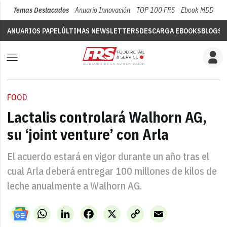
Temas Destacados
Anuario Innovación
TOP 100 FRS
Ebook MDD
Su
ANUARIOS PAPEL
ÚLTIMAS NEWSLETTERS
DESCARGA EBOOKS
BLOGS
V
FOOD
Lactalis controlará Walhorn AG,
su ‘joint venture’ con Arla
El acuerdo estará en vigor durante un año tras el
cual Arla deberá entregar 100 millones de kilos de
leche anualmente a Walhorn AG.
WhatsApp
LinkedIn
Facebook
X
Copy
Email
Link