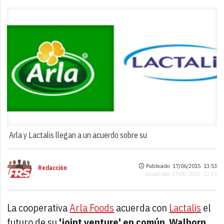
Arla y Lactalis llegan a un acuerdo sobre su
Publicado: 17/06/2015 ·
13:53
Redacción
Actualizado: 17/06/2015 · 13:53
La cooperativa
Arla Foods
acuerda con
Lactalis
el
futuro de su
'joint venture' en común
,
Walhorn