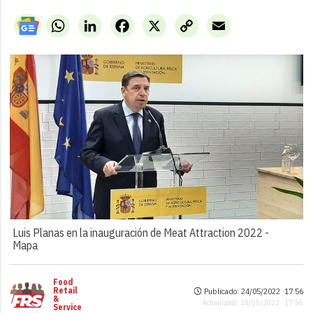
WhatsApp
LinkedIn
Facebook
X
Copy
Email
Link
Luis Planas en la inauguración de Meat Attraction 2022 -
Mapa
Food
Retail
Publicado: 24/05/2022 ·
17:56
&
Actualizado: 24/05/2022 · 17:56
Service