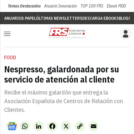
Temas Destacados
Anuario Innovación
TOP 100 FRS
Ebook MDD
Su
ANUARIOS PAPEL
ÚLTIMAS NEWSLETTERS
DESCARGA EBOOKS
BLOGS
V
FOOD
Nespresso, galardonada por su
servicio de atención al cliente
Recibe el máximo galardón que entrega la
Asociación Española de Centros de Relación con
Clientes.
WhatsApp
LinkedIn
Facebook
X
Copy
Email
Link