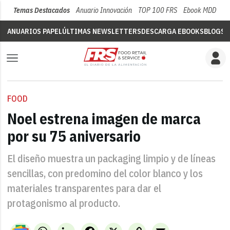
Temas Destacados
Anuario Innovación
TOP 100 FRS
Ebook MDD
Su
ANUARIOS PAPEL
ÚLTIMAS NEWSLETTERS
DESCARGA EBOOKS
BLOGS
V
FOOD
Noel estrena imagen de marca
por su 75 aniversario
El diseño muestra un packaging limpio y de líneas
sencillas, con predomino del color blanco y los
materiales transparentes para dar el
protagonismo al producto.
WhatsApp
LinkedIn
Facebook
X
Copy
Email